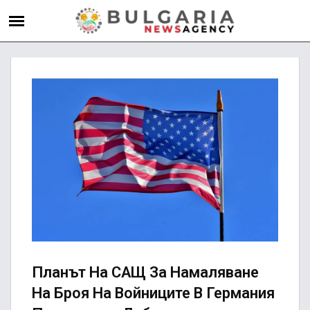
Планът На САЩ За Намаляване
На Броя На Войниците В Германия