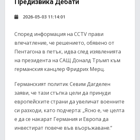
Предизвика Дебати
2026-05-03 11:14:01
Според информация на CCTV прави
впечатление, че решението, обявено от
Пентагона в петък, идва след изявленията
на президента на САЩ Доналд Тръмп към
германския канцлер Фридрих Мерц.
Германският политик Севим Дагделен
заяви, че тази стъпка цели да принуди
европейските страни да увеличат военните
си разходи, като подчерта: „Ясно е, че целта
е да се накарат Германия и Европа да
инвестират повече във въоръжаване.“