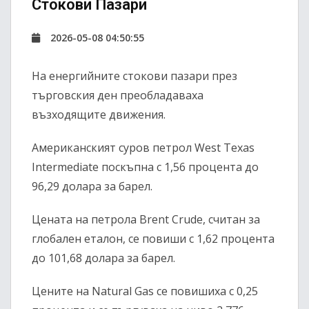
Стокови Пазари
2026-05-08 04:50:55
На енергийните стокови пазари през
търговския ден преобладаваха
възходящите движения.
Американският суров петрол
West Texas
Intermediate
поскъпна с 1,56 процента до
96,29 долара за барел.
Цената на петрола
Brent Crude
, считан за
глобален еталон, се повиши с 1,62 процента
до 101,68 долара за барел.
Цените на
Natural Gas
се повишиха с 0,25