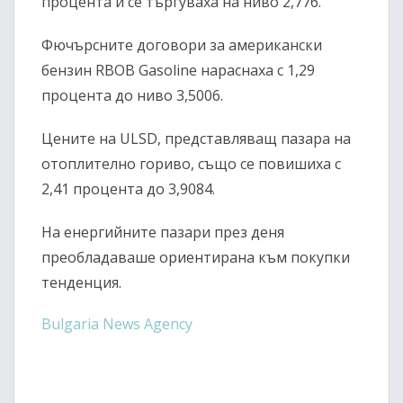
процента и се търгуваха на ниво 2,776.
Фючърсните договори за американски
бензин
RBOB Gasoline
нараснаха с 1,29
процента до ниво 3,5006.
Цените на
ULSD
, представляващ пазара на
отоплително гориво, също се повишиха с
2,41 процента до 3,9084.
На енергийните пазари през деня
преобладаваше ориентирана към покупки
тенденция.
Bulgaria News Agency