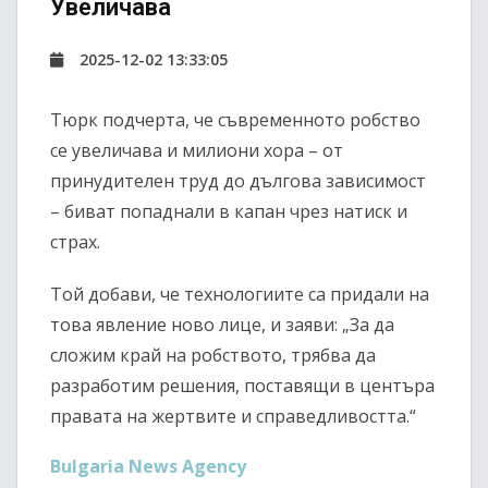
Увеличава
2025-12-02 13:33:05
Тюрк подчерта, че съвременното робство
се увеличава и милиони хора – от
принудителен труд до дългова зависимост
– биват попаднали в капан чрез натиск и
страх.
Той добави, че технологиите са придали на
това явление ново лице, и заяви: „За да
сложим край на робството, трябва да
разработим решения, поставящи в центъра
правата на жертвите и справедливостта.“
Bulgaria News Agency