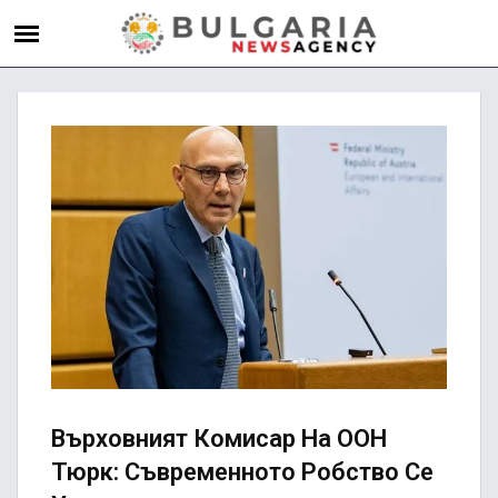
Върховният Комисар На ООН
Тюрк: Съвременното Робство Се