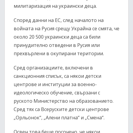
милитаризация на украински деца.
Според данни на ЕС, след началото на
войната на Русия срещу Украйна се смята, че
около 20 500 украински деца са били
принудително отведени в Русия или
прехвърлени в окупирани територии.
Сред организациите, включени в
санкционния списък, са някои детски
центрове и институции за военно-
идеологическо обучение, свързани с
руското Министерство на образованието.
Сред тях са Всеруските детски центрове
„Орльонок“, „Алени платна“ и „Смена“.
Освен това беше посочено, че някои