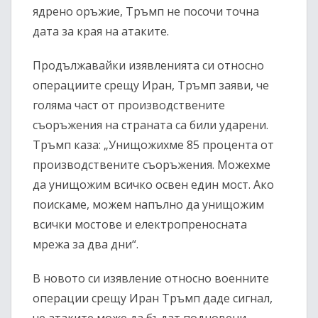
ядрено оръжие, Тръмп не посочи точна
дата за края на атаките.
Продължавайки изявленията си относно
операциите срещу Иран, Тръмп заяви, че
голяма част от производствените
съоръжения на страната са били ударени.
Тръмп каза: „Унищожихме 85 процента от
производствените съоръжения. Можехме
да унищожим всичко освен един мост. Ако
поискаме, можем напълно да унищожим
всички мостове и електропреносната
мрежа за два дни“.
В новото си изявление относно военните
операции срещу Иран Тръмп даде сигнал,