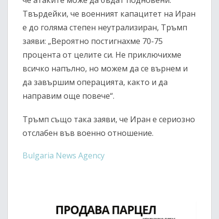
че атаките може да бъдат подновени.
Твърдейки, че военният капацитет на Иран
е до голяма степен неутрализиран, Тръмп
заяви: „Вероятно постигнахме 70-75
процента от целите си. Не приключихме
всичко напълно, но можем да се върнем и
да завършим операцията, както и да
направим още повече“.
Тръмп също така заяви, че Иран е сериозно
отслабен във военно отношение.
Bulgaria News Agency